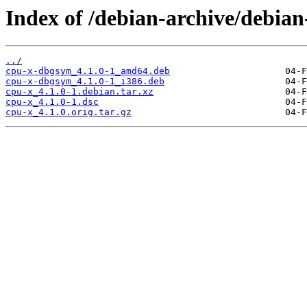
Index of /debian-archive/debia
../
cpu-x-dbgsym_4.1.0-1_amd64.deb
cpu-x-dbgsym_4.1.0-1_i386.deb
cpu-x_4.1.0-1.debian.tar.xz
cpu-x_4.1.0-1.dsc
cpu-x_4.1.0.orig.tar.gz