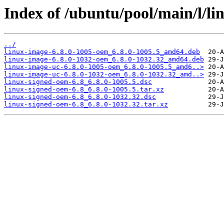
Index of /ubuntu/pool/main/l/li
../
linux-image-6.8.0-1005-oem_6.8.0-1005.5_amd64.deb
linux-image-6.8.0-1032-oem_6.8.0-1032.32_amd64.deb
linux-image-uc-6.8.0-1005-oem_6.8.0-1005.5_amd6..>
linux-image-uc-6.8.0-1032-oem_6.8.0-1032.32_amd..>
linux-signed-oem-6.8_6.8.0-1005.5.dsc
linux-signed-oem-6.8_6.8.0-1005.5.tar.xz
linux-signed-oem-6.8_6.8.0-1032.32.dsc
linux-signed-oem-6.8_6.8.0-1032.32.tar.xz