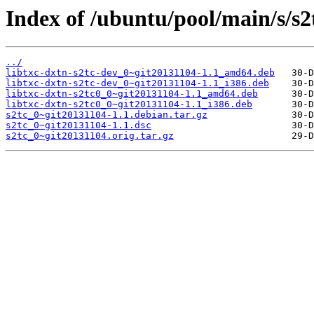
Index of /ubuntu/pool/main/s/s2
../
libtxc-dxtn-s2tc-dev_0~git20131104-1.1_amd64.deb
libtxc-dxtn-s2tc-dev_0~git20131104-1.1_i386.deb
libtxc-dxtn-s2tc0_0~git20131104-1.1_amd64.deb
libtxc-dxtn-s2tc0_0~git20131104-1.1_i386.deb
s2tc_0~git20131104-1.1.debian.tar.gz
s2tc_0~git20131104-1.1.dsc
s2tc_0~git20131104.orig.tar.gz