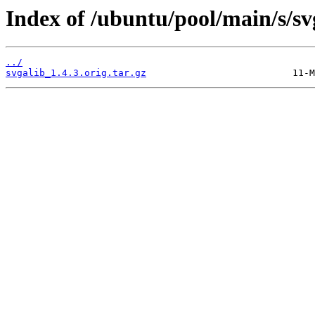
Index of /ubuntu/pool/main/s/sv
../
svgalib_1.4.3.orig.tar.gz